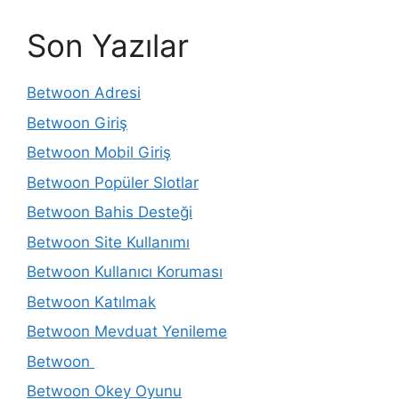
Son Yazılar
Betwoon Adresi
Betwoon Giriş
Betwoon Mobil Giriş
Betwoon Popüler Slotlar
Betwoon Bahis Desteği
Betwoon Site Kullanımı
Betwoon Kullanıcı Koruması
Betwoon Katılmak
Betwoon Mevduat Yenileme
Betwoon
Betwoon Okey Oyunu