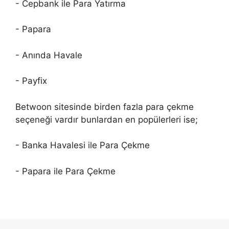
- Cepbank ile Para Yatırma
- Papara
- Anında Havale
- Payfix
Betwoon sitesinde birden fazla para çekme
seçeneği vardır bunlardan en popülerleri ise;
- Banka Havalesi ile Para Çekme
- Papara ile Para Çekme