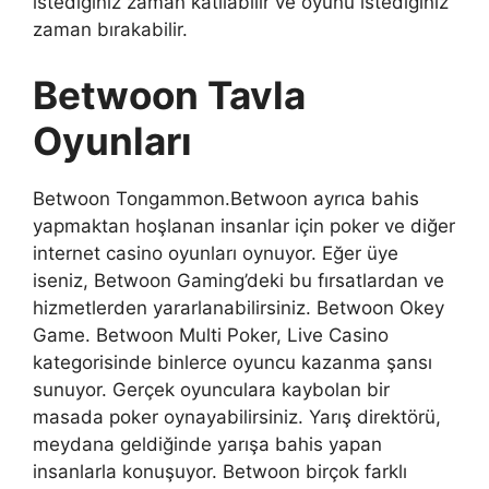
istediğiniz zaman katılabilir ve oyunu istediğiniz
zaman bırakabilir.
Betwoon Tavla
Oyunları
Betwoon Tongammon.Betwoon ayrıca bahis
yapmaktan hoşlanan insanlar için poker ve diğer
internet casino oyunları oynuyor. Eğer üye
iseniz, Betwoon Gaming’deki bu fırsatlardan ve
hizmetlerden yararlanabilirsiniz. Betwoon Okey
Game. Betwoon Multi Poker, Live Casino
kategorisinde binlerce oyuncu kazanma şansı
sunuyor. Gerçek oyunculara kaybolan bir
masada poker oynayabilirsiniz. Yarış direktörü,
meydana geldiğinde yarışa bahis yapan
insanlarla konuşuyor. Betwoon birçok farklı