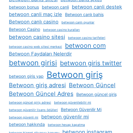
betwoon canli destek
betwoon bonus
betwoon canli
betwoon canli maç izle
Betwoon canlı bahis
Betwoon canlı casino
betwoon canlı oyunlar
Betwoon Casino
betwoon casino kuralları
betwoon casino sitesi
betwoon casino tarifeleri
betwoon com
betwoon casino web sitesi merkezi
Betwoon Faydaları Nelerdir
betwoon girisi
betwoon giris twitter
Betwoon giriş
betwoon giris yap
Betwoon giriş adresi
Betwoon Güncel
Betwoon Güncel Adres
Betwoon güncel giriş
betwoon güncel giriş adresi
betwoon güvenilebilir mi
Betwoon Güvenilir Mi
betwoon güvenilir lisans ödülleri
betwoon güvenlir mi
betwoon güvenli mi
betwoon hakkında
betwoon hesap kapatma
betwoon instagram
betwoon hizmet altyapısı konumu