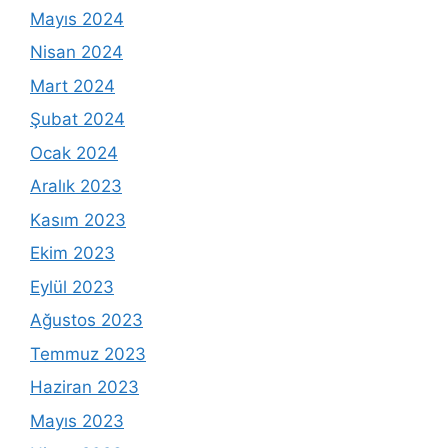
Mayıs 2024
Nisan 2024
Mart 2024
Şubat 2024
Ocak 2024
Aralık 2023
Kasım 2023
Ekim 2023
Eylül 2023
Ağustos 2023
Temmuz 2023
Haziran 2023
Mayıs 2023