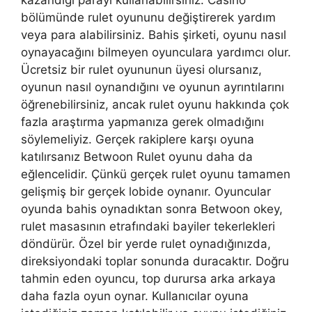
kazandığı parayı kullanabilirsiniz. Casino
bölümünde rulet oyununu değiştirerek yardım
veya para alabilirsiniz. Bahis şirketi, oyunu nasıl
oynayacağını bilmeyen oyunculara yardımcı olur.
Ücretsiz bir rulet oyununun üyesi olursanız,
oyunun nasıl oynandığını ve oyunun ayrıntılarını
öğrenebilirsiniz, ancak rulet oyunu hakkında çok
fazla araştırma yapmanıza gerek olmadığını
söylemeliyiz. Gerçek rakiplere karşı oyuna
katılırsanız Betwoon Rulet oyunu daha da
eğlencelidir. Çünkü gerçek rulet oyunu tamamen
gelişmiş bir gerçek lobide oynanır. Oyuncular
oyunda bahis oynadıktan sonra Betwoon okey,
rulet masasının etrafındaki bayiler tekerlekleri
döndürür. Özel bir yerde rulet oynadığınızda,
direksiyondaki toplar sonunda duracaktır. Doğru
tahmin eden oyuncu, top durursa arka arkaya
daha fazla oyun oynar. Kullanıcılar oyuna