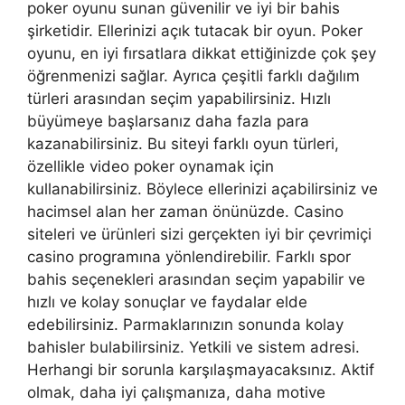
poker oyunu sunan güvenilir ve iyi bir bahis
şirketidir. Ellerinizi açık tutacak bir oyun. Poker
oyunu, en iyi fırsatlara dikkat ettiğinizde çok şey
öğrenmenizi sağlar. Ayrıca çeşitli farklı dağılım
türleri arasından seçim yapabilirsiniz. Hızlı
büyümeye başlarsanız daha fazla para
kazanabilirsiniz. Bu siteyi farklı oyun türleri,
özellikle video poker oynamak için
kullanabilirsiniz. Böylece ellerinizi açabilirsiniz ve
hacimsel alan her zaman önünüzde. Casino
siteleri ve ürünleri sizi gerçekten iyi bir çevrimiçi
casino programına yönlendirebilir. Farklı spor
bahis seçenekleri arasından seçim yapabilir ve
hızlı ve kolay sonuçlar ve faydalar elde
edebilirsiniz. Parmaklarınızın sonunda kolay
bahisler bulabilirsiniz. Yetkili ve sistem adresi.
Herhangi bir sorunla karşılaşmayacaksınız. Aktif
olmak, daha iyi çalışmanıza, daha motive