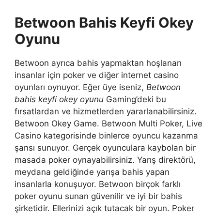
Betwoon Bahis Keyfi Okey
Oyunu
Betwoon ayrıca bahis yapmaktan hoşlanan
insanlar için poker ve diğer internet casino
oyunları oynuyor. Eğer üye iseniz,
Betwoon
bahis keyfi okey oyunu
Gaming’deki bu
fırsatlardan ve hizmetlerden yararlanabilirsiniz.
Betwoon Okey Game. Betwoon Multi Poker, Live
Casino kategorisinde binlerce oyuncu kazanma
şansı sunuyor. Gerçek oyunculara kaybolan bir
masada poker oynayabilirsiniz. Yarış direktörü,
meydana geldiğinde yarışa bahis yapan
insanlarla konuşuyor. Betwoon birçok farklı
poker oyunu sunan güvenilir ve iyi bir bahis
şirketidir. Ellerinizi açık tutacak bir oyun. Poker