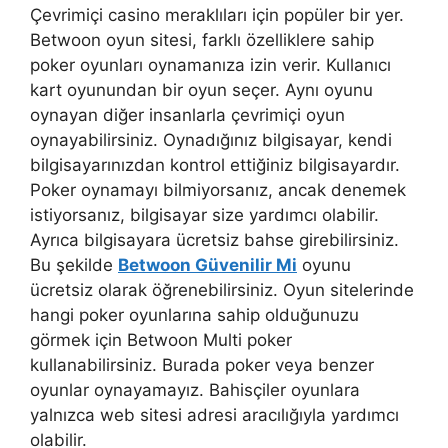
Çevrimiçi casino meraklıları için popüler bir yer.
Betwoon oyun sitesi, farklı özelliklere sahip
poker oyunları oynamanıza izin verir. Kullanıcı
kart oyunundan bir oyun seçer. Aynı oyunu
oynayan diğer insanlarla çevrimiçi oyun
oynayabilirsiniz. Oynadığınız bilgisayar, kendi
bilgisayarınızdan kontrol ettiğiniz bilgisayardır.
Poker oynamayı bilmiyorsanız, ancak denemek
istiyorsanız, bilgisayar size yardımcı olabilir.
Ayrıca bilgisayara ücretsiz bahse girebilirsiniz.
Bu şekilde
Betwoon Güvenilir Mi
oyunu
ücretsiz olarak öğrenebilirsiniz. Oyun sitelerinde
hangi poker oyunlarına sahip olduğunuzu
görmek için Betwoon Multi poker
kullanabilirsiniz. Burada poker veya benzer
oyunlar oynayamayız. Bahisçiler oyunlara
yalnızca web sitesi adresi aracılığıyla yardımcı
olabilir.