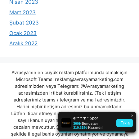
Nisan 2023
Mart 2023
Şubat 2023
Ocak 2023
Aralık 2022
Avrasya'nın en büyük reklam platformunda olmak için
Microsoft Teams:
reklam@avrasyamarketing.com
adresimizden veya Telegram: @Avrasyamarketing
adresimizden irtibat kurabilirsiniz. (Tek iletişim
adreslerimiz teams / telegram ve mail adresimizdir.
Harici hiçbir iletişim adresimiz bulunmamaktadır.
Lütfen itibar etmeyiniz.) Türkiye yasalarına göre 7258
sayılı kanun uyarınca yasa dışı bahis oynamanın
cezaları mevcuttur. Şu an bulunduğunuz site hiç bir
şekilde illegal bahis oyunları oynatmıyor ve oynamaya