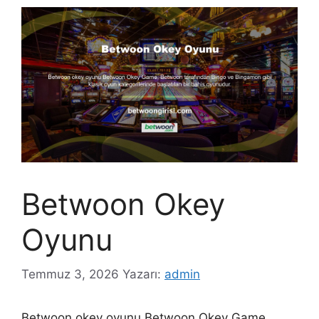
Betwoon Okey
Oyunu
Temmuz 3, 2026
Yazarı:
admin
Betwoon okey oyunu Betwoon Okey Game,