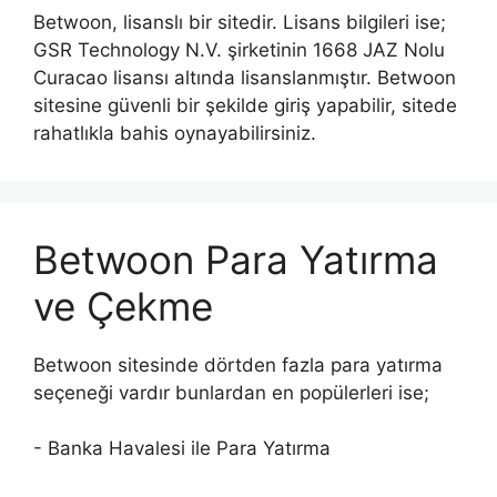
Betwoon, lisanslı bir sitedir. Lisans bilgileri ise;
GSR Technology N.V. şirketinin 1668 JAZ Nolu
Curacao lisansı altında lisanslanmıştır. Betwoon
sitesine güvenli bir şekilde giriş yapabilir, sitede
rahatlıkla bahis oynayabilirsiniz.
Betwoon Para Yatırma
ve Çekme
Betwoon sitesinde dörtden fazla para yatırma
seçeneği vardır bunlardan en popülerleri ise;
- Banka Havalesi ile Para Yatırma