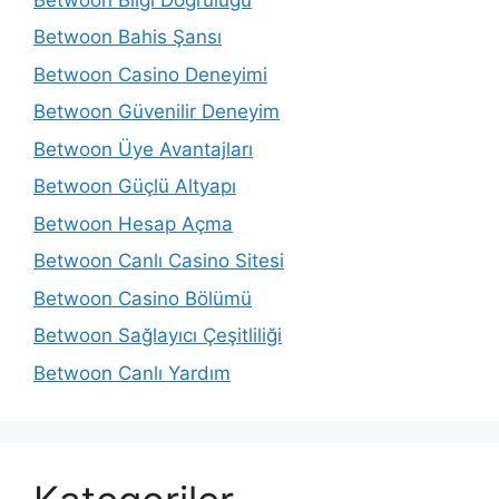
Betwoon Bahis Şansı
Betwoon Casino Deneyimi
Betwoon Güvenilir Deneyim
Betwoon Üye Avantajları
Betwoon Güçlü Altyapı
Betwoon Hesap Açma
Betwoon Canlı Casino Sitesi
Betwoon Casino Bölümü
Betwoon Sağlayıcı Çeşitliliği
Betwoon Canlı Yardım