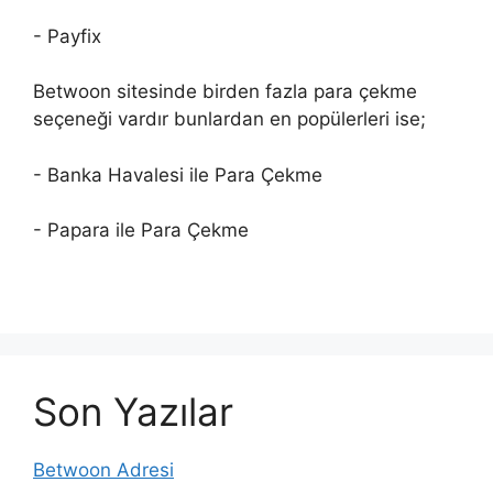
- Payfix
Betwoon sitesinde birden fazla para çekme
seçeneği vardır bunlardan en popülerleri ise;
- Banka Havalesi ile Para Çekme
- Papara ile Para Çekme
Son Yazılar
Betwoon Adresi