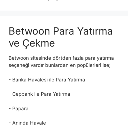
Betwoon Para Yatırma
ve Çekme
Betwoon sitesinde dörtden fazla para yatırma
seçeneği vardır bunlardan en popülerleri ise;
- Banka Havalesi ile Para Yatırma
- Cepbank ile Para Yatırma
- Papara
- Anında Havale