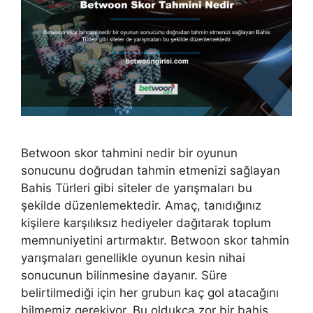
Betwoon skor tahmini nedir bir oyunun
sonucunu doğrudan tahmin etmenizi sağlayan
Bahis Türleri gibi siteler de yarışmaları bu
şekilde düzenlemektedir. Amaç, tanıdığınız
kişilere karşılıksız hediyeler dağıtarak toplum
memnuniyetini artırmaktır. Betwoon skor tahmin
yarışmaları genellikle oyunun kesin nihai
sonucunun bilinmesine dayanır. Süre
belirtilmediği için her grubun kaç gol atacağını
bilmemiz gerekiyor. Bu oldukça zor bir bahis …