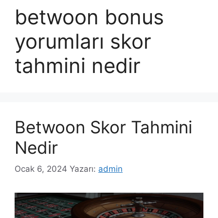
betwoon bonus
yorumları skor
tahmini nedir
Betwoon Skor Tahmini
Nedir
Ocak 6, 2024
Yazarı:
admin