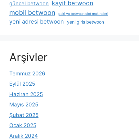
kayit betwoon
güncel betwoon
mobil betwoon
peki ya betwoon slot makineleri
yeni adresi betwoon
yeni giris betwoon
Arşivler
Temmuz 2026
Eylül 2025
Haziran 2025
Mayıs 2025
Şubat 2025
Ocak 2025
Aralık 2024