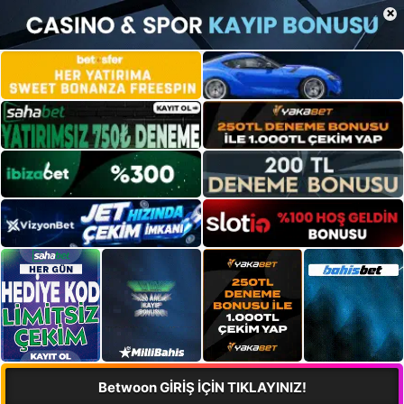
×
Betwoon GİRİŞ İÇİN TIKLAYINIZ!