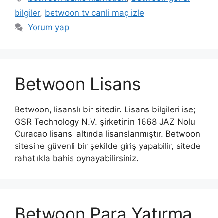
bilgiler
,
betwoon tv canli maç izle
Yorum yap
Betwoon Lisans
Betwoon, lisanslı bir sitedir. Lisans bilgileri ise;
GSR Technology N.V. şirketinin 1668 JAZ Nolu
Curacao lisansı altında lisanslanmıştır. Betwoon
sitesine güvenli bir şekilde giriş yapabilir, sitede
rahatlıkla bahis oynayabilirsiniz.
Betwoon Para Yatırma