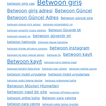
Betwoon giriş
betwoon giris yap
Betwoon giriş adresi
Betwoon Güncel
Betwoon Güncel Adres
Betwoon güncel giriş
betwoon güncel giriş adresi
betwoon güvenilebilir mi
Betwoon Güvenilir Mi
betwoon güvenilir lisans ödülleri
betwoon güvenlir mi
betwoon güvenli mi
betwoon hakkında
betwoon hesap kapatma
betwoon instagram
betwoon hizmet altyapısı konumu
betwoon kayit
betwoon i̇le nasıl güncel adresi
betwoon i̇lk
Betwoon kayıt
betwoon kayıt ödeme muaf
betwoon kendini feda etme
betwoon maç izleme
betwoon mobile casino
betwoon mobil uygulama
betwoon mobil uygulaması
betwoon mobil ödeme destek
betwoon mükemmel kalite
Betwoon Müşteri Hizmetleri
betwoon nasil bir site
betwoon offshore casino
betwoon online bahis
Betwoon para yatırma
betwoon para çekme
betwoon poker bonus oyunları