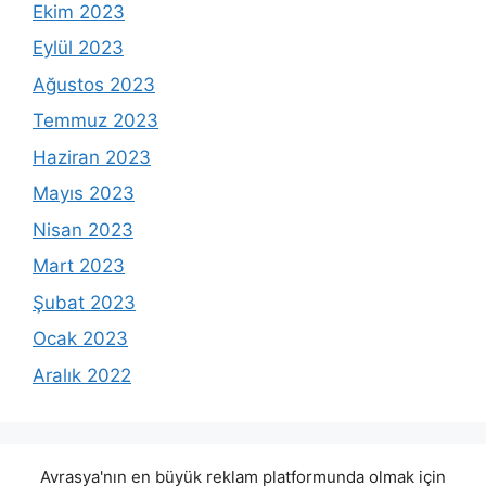
Ekim 2023
Eylül 2023
Ağustos 2023
Temmuz 2023
Haziran 2023
Mayıs 2023
Nisan 2023
Mart 2023
Şubat 2023
Ocak 2023
Aralık 2022
Avrasya'nın en büyük reklam platformunda olmak için