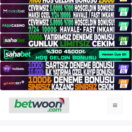
İçeriğe
atla
Menü