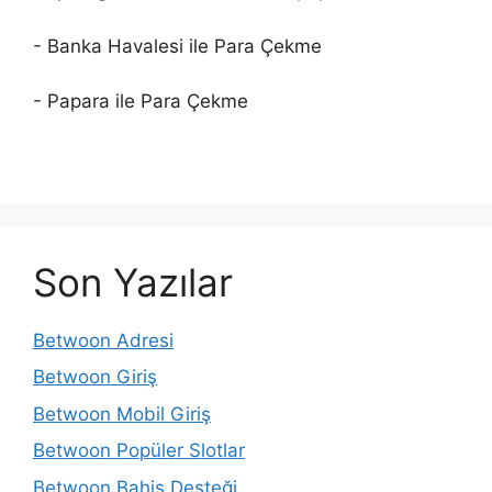
- Banka Havalesi ile Para Çekme
- Papara ile Para Çekme
Son Yazılar
Betwoon Adresi
Betwoon Giriş
Betwoon Mobil Giriş
Betwoon Popüler Slotlar
Betwoon Bahis Desteği