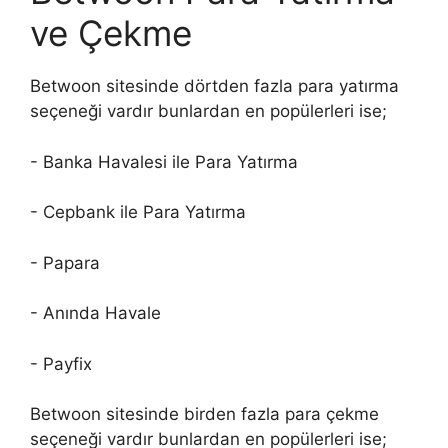
ve Çekme
Betwoon sitesinde dörtden fazla para yatırma
seçeneği vardır bunlardan en popülerleri ise;
- Banka Havalesi ile Para Yatırma
- Cepbank ile Para Yatırma
- Papara
- Anında Havale
- Payfix
Betwoon sitesinde birden fazla para çekme
seçeneği vardır bunlardan en popülerleri ise;