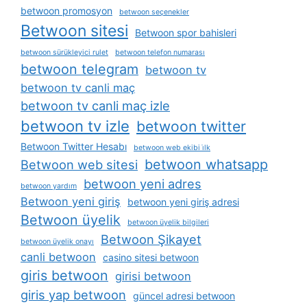
betwoon promosyon
betwoon seçenekler
Betwoon sitesi
Betwoon spor bahisleri
betwoon sürükleyici rulet
betwoon telefon numarası
betwoon telegram
betwoon tv
betwoon tv canli maç
betwoon tv canli maç izle
betwoon tv izle
betwoon twitter
Betwoon Twitter Hesabı
betwoon web ekibi i̇lk
betwoon whatsapp
Betwoon web sitesi
betwoon yeni adres
betwoon yardım
Betwoon yeni giriş
betwoon yeni giriş adresi
Betwoon üyelik
betwoon üyelik bilgileri
Betwoon Şikayet
betwoon üyelik onayı
canli betwoon
casino sitesi betwoon
giris betwoon
girisi betwoon
giris yap betwoon
güncel adresi betwoon