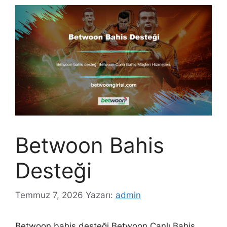
Betwoon Bahis
Desteği
Temmuz 7, 2026
Yazarı:
admin
Betwoon bahis desteği Betwoon Canlı Bahis