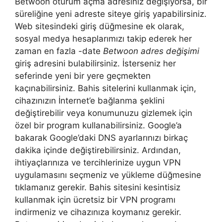
Betwoon oturum açma adresiniz değişiyorsa, bir
süreliğine yeni adreste siteye giriş yapabilirsiniz.
Web sitesindeki giriş düğmesine ek olarak,
sosyal medya hesaplarımızı takip ederek her
zaman en fazla -date
Betwoon adres değişimi
giriş adresini bulabilirsiniz. İsterseniz her
seferinde yeni bir yere geçmekten
kaçınabilirsiniz. Bahis sitelerini kullanmak için,
cihazınızın İnternet’e bağlanma şeklini
değiştirebilir veya konumunuzu gizlemek için
özel bir program kullanabilirsiniz. Google’a
bakarak Google’daki DNS ayarlarınızı birkaç
dakika içinde değiştirebilirsiniz. Ardından,
ihtiyaçlarınıza ve tercihlerinize uygun VPN
uygulamasını seçmeniz ve yükleme düğmesine
tıklamanız gerekir. Bahis sitesini kesintisiz
kullanmak için ücretsiz bir VPN programı
indirmeniz ve cihazınıza koymanız gerekir.