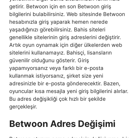
getirir. Betwoon için en son Betwoon giriş
bilgilerini bulabilirsiniz. Web sitesinde Betwoon
hesabınızla giriş yaparak hemen nerede
yaşadığınızı görebilirsiniz. Bahis siteleri
genellikle sitelerinin giriş adreslerini değiştirir.
Artık oyun oynamak için diğer ülkelerden web
sitelerini kullanamayız. Bahisçi, lisansların
güvenilir olduğunu gösterir. Giriş
yapamıyorsanız veya farklı bir e-posta
kullanmak istiyorsanız, şirket size yeni
adresinizle bir e-posta gönderecektir. Bazen,
oyuncular kısa mesajla yeni giriş bilgilerini alırlar.
Bu adres değişikliği çok hızlı bir şekilde
gerçekleşir.
Betwoon Adres Değişimi