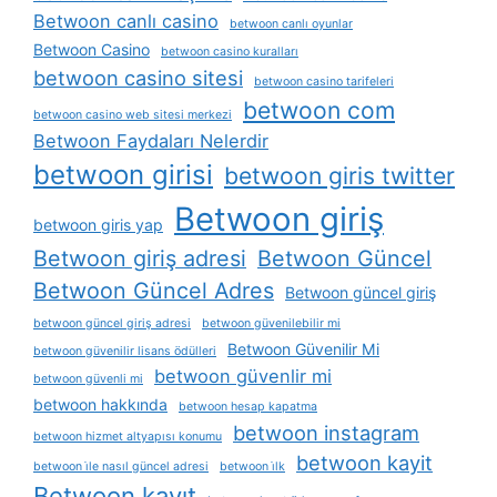
Betwoon canlı casino
betwoon canlı oyunlar
Betwoon Casino
betwoon casino kuralları
betwoon casino sitesi
betwoon casino tarifeleri
betwoon com
betwoon casino web sitesi merkezi
Betwoon Faydaları Nelerdir
betwoon girisi
betwoon giris twitter
Betwoon giriş
betwoon giris yap
Betwoon giriş adresi
Betwoon Güncel
Betwoon Güncel Adres
Betwoon güncel giriş
betwoon güncel giriş adresi
betwoon güvenilebilir mi
Betwoon Güvenilir Mi
betwoon güvenilir lisans ödülleri
betwoon güvenlir mi
betwoon güvenli mi
betwoon hakkında
betwoon hesap kapatma
betwoon instagram
betwoon hizmet altyapısı konumu
betwoon kayit
betwoon i̇le nasıl güncel adresi
betwoon i̇lk
Betwoon kayıt