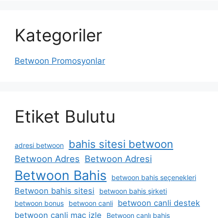
Kategoriler
Betwoon Promosyonlar
Etiket Bulutu
bahis sitesi betwoon
adresi betwoon
Betwoon Adres
Betwoon Adresi
Betwoon Bahis
betwoon bahis seçenekleri
Betwoon bahis sitesi
betwoon bahis şirketi
betwoon canli destek
betwoon bonus
betwoon canli
betwoon canli maç izle
Betwoon canlı bahis