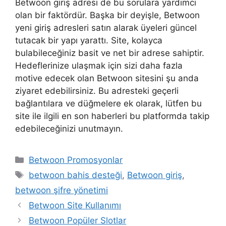
Betwoon giriş adresi de bu sorulara yardımcı
olan bir faktördür. Başka bir deyişle, Betwoon
yeni giriş adresleri satın alarak üyeleri güncel
tutacak bir yapı yarattı. Site, kolayca
bulabileceğiniz basit ve net bir adrese sahiptir.
Hedeflerinize ulaşmak için sizi daha fazla
motive edecek olan Betwoon sitesini şu anda
ziyaret edebilirsiniz. Bu adresteki geçerli
bağlantılara ve düğmelere ek olarak, lütfen bu
site ile ilgili en son haberleri bu platformda takip
edebileceğinizi unutmayın.
Kategoriler
Betwoon Promosyonlar
Etiketler
betwoon bahis desteği
,
Betwoon giriş
,
betwoon şifre yönetimi
Betwoon Site Kullanımı
Betwoon Popüler Slotlar