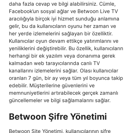
daha fazla cevap ve bilgi alabilirsiniz. Cümle,
Facebook’un sosyal ağlar ve Betwoon Live TV
aracılığıyla birçok iyi hizmet sunduğu anlamına
gelir, bu da kullanıcıların oyunu her zaman ve
her yerde izlemelerini sağlayan bir özelliktir.
Kullanıcılar oyun devam ettikçe yatırımlarını ve
yeniliklerini değiştirebilir. Bu özellik, kullanıcıların
herhangi bir ek yazılım veya donanıma gerek
kalmadan web tarayıcılarında canlı TV
kanallarını izlemelerini sağlar. Olası kullanıcılar
oranları 7 gün, bir ay veya tüm yıl boyunca takip
edebilir. Müşterilerine güvenlerini ve
memnuniyetlerini artırabilecek gerçek zamanlı
güncellemeler ve bilgi sağlamalarını sağlar.
Betwoon Şifre Yönetimi
Betwoon Site Yönetimi, kullanıcılarının şifre