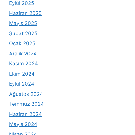
Eylül 2025
Haziran 2025
Mayıs 2025
Şubat 2025
Ocak 2025
Aralık 2024
Kasım 2024
Ekim 2024
Eylül 2024
Ağustos 2024
Temmuz 2024
Haziran 2024
Mayıs 2024
Nisan 2024