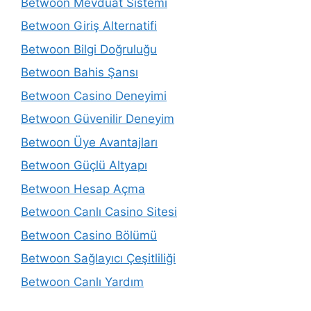
Betwoon Mevduat Sistemi
Betwoon Giriş Alternatifi
Betwoon Bilgi Doğruluğu
Betwoon Bahis Şansı
Betwoon Casino Deneyimi
Betwoon Güvenilir Deneyim
Betwoon Üye Avantajları
Betwoon Güçlü Altyapı
Betwoon Hesap Açma
Betwoon Canlı Casino Sitesi
Betwoon Casino Bölümü
Betwoon Sağlayıcı Çeşitliliği
Betwoon Canlı Yardım