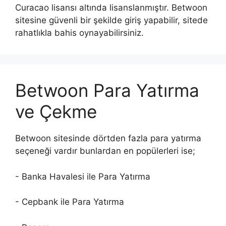
Curacao lisansı altında lisanslanmıştır. Betwoon
sitesine güvenli bir şekilde giriş yapabilir, sitede
rahatlıkla bahis oynayabilirsiniz.
Betwoon Para Yatırma
ve Çekme
Betwoon sitesinde dörtden fazla para yatırma
seçeneği vardır bunlardan en popülerleri ise;
- Banka Havalesi ile Para Yatırma
- Cepbank ile Para Yatırma