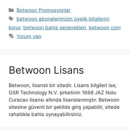
Kategoriler
Betwoon Promosyonlar
Etiketler
betwoon abonelerimizin üyelik bilgilerini
korur
,
betwoon bahis seçenekleri
,
betwoon com
Yorum yap
Betwoon Lisans
Betwoon, lisanslı bir sitedir. Lisans bilgileri ise;
GSR Technology N.V. şirketinin 1668 JAZ Nolu
Curacao lisansı altında lisanslanmıştır. Betwoon
sitesine güvenli bir şekilde giriş yapabilir, sitede
rahatlıkla bahis oynayabilirsiniz.