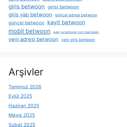
giris betwoon
girisi betwoon
giris yap betwoon
güncel adresi betwoon
kayit betwoon
güncel betwoon
mobil betwoon
peki ya betwoon slot makineleri
yeni adresi betwoon
yeni giris betwoon
Arşivler
Temmuz 2026
Eylül 2025
Haziran 2025
Mayıs 2025
Şubat 2025