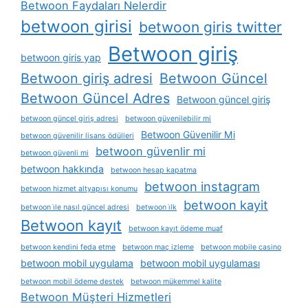
Betwoon Faydaları Nelerdir
betwoon girisi
betwoon giris twitter
Betwoon giriş
betwoon giris yap
Betwoon giriş adresi
Betwoon Güncel
Betwoon Güncel Adres
Betwoon güncel giriş
betwoon güncel giriş adresi
betwoon güvenilebilir mi
Betwoon Güvenilir Mi
betwoon güvenilir lisans ödülleri
betwoon güvenlir mi
betwoon güvenli mi
betwoon hakkında
betwoon hesap kapatma
betwoon instagram
betwoon hizmet altyapısı konumu
betwoon kayit
betwoon i̇le nasıl güncel adresi
betwoon i̇lk
Betwoon kayıt
betwoon kayıt ödeme muaf
betwoon kendini feda etme
betwoon maç izleme
betwoon mobile casino
betwoon mobil uygulama
betwoon mobil uygulaması
betwoon mobil ödeme destek
betwoon mükemmel kalite
Betwoon Müşteri Hizmetleri