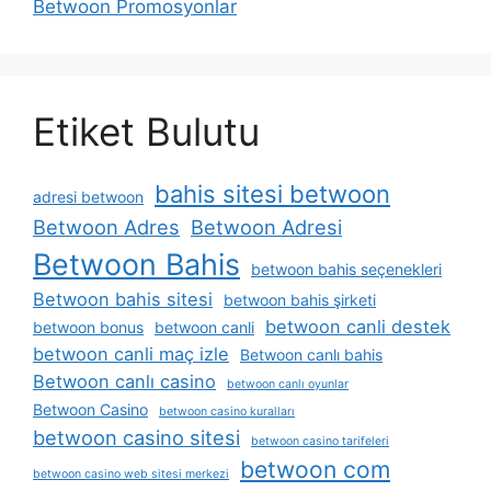
Betwoon Promosyonlar
Etiket Bulutu
bahis sitesi betwoon
adresi betwoon
Betwoon Adres
Betwoon Adresi
Betwoon Bahis
betwoon bahis seçenekleri
Betwoon bahis sitesi
betwoon bahis şirketi
betwoon canli destek
betwoon bonus
betwoon canli
betwoon canli maç izle
Betwoon canlı bahis
Betwoon canlı casino
betwoon canlı oyunlar
Betwoon Casino
betwoon casino kuralları
betwoon casino sitesi
betwoon casino tarifeleri
betwoon com
betwoon casino web sitesi merkezi