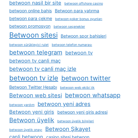
betwoon nasil bir site
betwoon offshore casino
betwoon online bahis
Betwoon para yatırma
betwoon para çekme
betwoon poker bonus oyunları
betwoon promosyon
betwoon seçenekler
Betwoon sitesi
Betwoon spor bahisleri
betwoon sürükleyici rulet
betwoon telefon numarası
betwoon telegram
betwoon tv
betwoon tv canli maç
betwoon tv canli maç izle
betwoon tv izle
betwoon twitter
Betwoon Twitter Hesabı
betwoon web ekibi i̇lk
betwoon whatsapp
Betwoon web sitesi
betwoon yeni adres
betwoon yardım
Betwoon yeni giriş
betwoon yeni giriş adresi
Betwoon üyelik
betwoon üyelik bilgileri
Betwoon Şikayet
betwoon üyelik onayı
canli betwoon
casino sitesi betwoon