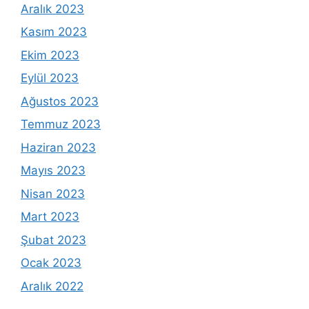
Aralık 2023
Kasım 2023
Ekim 2023
Eylül 2023
Ağustos 2023
Temmuz 2023
Haziran 2023
Mayıs 2023
Nisan 2023
Mart 2023
Şubat 2023
Ocak 2023
Aralık 2022