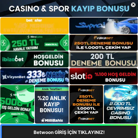
×
Betwoon GİRİŞ İÇİN TIKLAYINIZ!