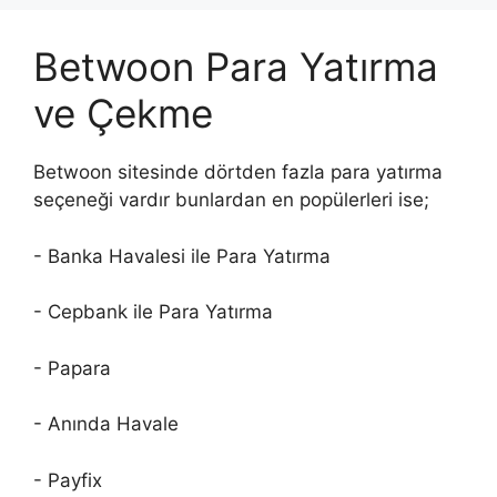
Betwoon Para Yatırma
ve Çekme
Betwoon sitesinde dörtden fazla para yatırma
seçeneği vardır bunlardan en popülerleri ise;
- Banka Havalesi ile Para Yatırma
- Cepbank ile Para Yatırma
- Papara
- Anında Havale
- Payfix