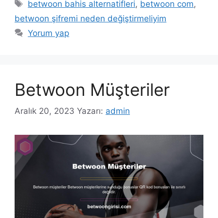
Etiketler
betwoon bahis alternatifleri
,
betwoon com
,
betwoon şifremi neden değiştirmeliyim
Yorum yap
Betwoon Müşteriler
Aralık 20, 2023
Yazarı:
admin