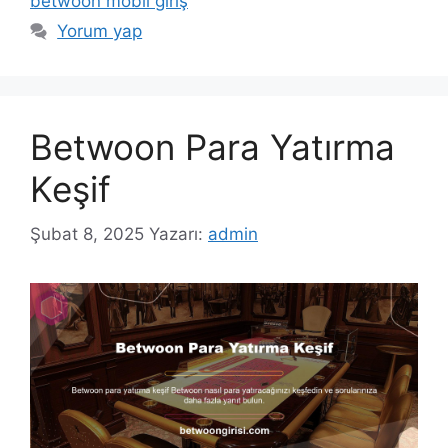
betwoon mobil giriş
Yorum yap
Betwoon Para Yatırma
Keşif
Şubat 8, 2025
Yazarı:
admin