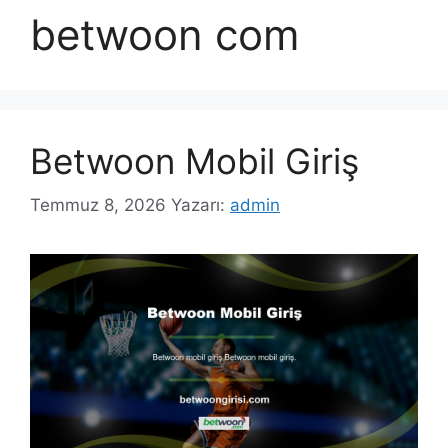
betwoon com
Betwoon Mobil Giriş
Temmuz 8, 2026
Yazarı:
admin