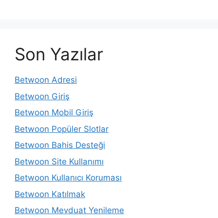
Son Yazılar
Betwoon Adresi
Betwoon Giriş
Betwoon Mobil Giriş
Betwoon Popüler Slotlar
Betwoon Bahis Desteği
Betwoon Site Kullanımı
Betwoon Kullanıcı Koruması
Betwoon Katılmak
Betwoon Mevduat Yenileme