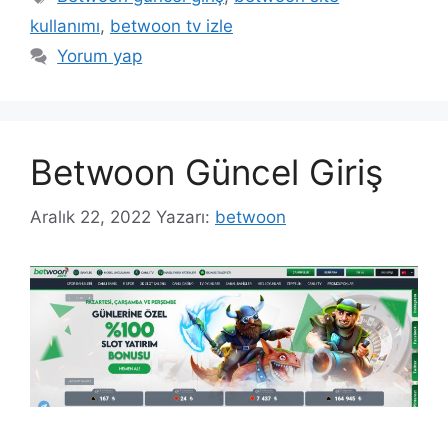
kullanımı
,
betwoon tv izle
Yorum yap
Betwoon Güncel Giriş
Aralık 22, 2022
Yazarı:
betwoon