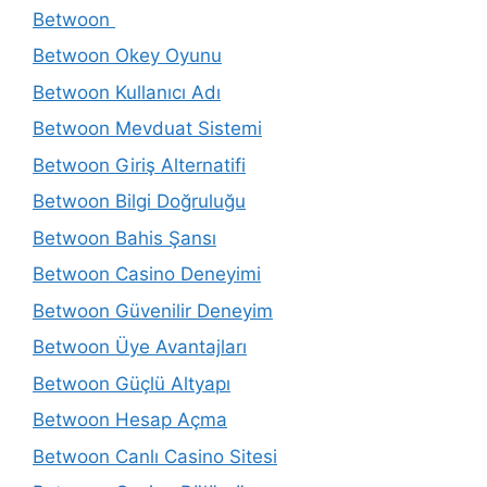
Betwoon
Betwoon Okey Oyunu
Betwoon Kullanıcı Adı
Betwoon Mevduat Sistemi
Betwoon Giriş Alternatifi
Betwoon Bilgi Doğruluğu
Betwoon Bahis Şansı
Betwoon Casino Deneyimi
Betwoon Güvenilir Deneyim
Betwoon Üye Avantajları
Betwoon Güçlü Altyapı
Betwoon Hesap Açma
Betwoon Canlı Casino Sitesi