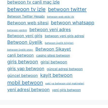
betwoon tv canli maç izle
betwoon tv izle
betwoon twitter
Betwoon Twitter Hesabı
betwoon web ekibi i̇lk
betwoon whatsapp
Betwoon web sitesi
betwoon yeni adres
betwoon yardım
Betwoon yeni giriş
betwoon yeni giriş adresi
Betwoon üyelik
betwoon üyelik bilgileri
Betwoon Şikayet
betwoon üyelik onayı
canli betwoon
casino sitesi betwoon
giris betwoon
girisi betwoon
giris yap betwoon
güncel adresi betwoon
kayit betwoon
güncel betwoon
mobil betwoon
peki ya betwoon slot makineleri
yeni adresi betwoon
yeni giris betwoon