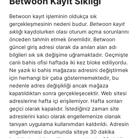
Betwoon Kayıt Sıklığı
Betwoon kayıt işleminin oldukça sık
gerçekleşmesinin nedeni budur.
Betwoon kayıt
sıklığı
kaydolurken olası oturum açma sorunlarını
önceden tahmin etmek önemlidir. Betwoon
güncel giriş adresi olarak da anılan alan adı
bilgileri sık sık değişime uğramaktadır. Geçmişte
canlı bahis ofisi haftada iki kez bloke ediliyordu.
Ne yazık ki bahis mağazası adresini değiştirmek
için herhangi bir çaba göstermemektedir, bu
nedenle adres değişikliği ancak mağaza
kapatıldıktan sonra gerçekleşecektir. Web sitesi
adreslerine hafta içi erişilemiyor. Hafta sonları
geçici olarak kapalıdır. İstediğiniz zaman site
adreslerini kalıcı olarak engellemenize olanak
tanıyan uygulama kullanımdan kaldırıldı. Adresin
engellenmesi durumunda siteye 30 dakika