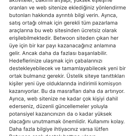
aktiviteler, bakımlı altyapı, yüksek eşleşme
oranları ve web sitenize eklediğiniz yönlendirme
butonları hakkında ayrıntılı bilgi verin. Ayrıca,
satış ortağı olmak için gerekli tüm pazarlama
araçlarına bu web sitesinden ücretsiz olarak
erişilebilmektedir. Betwoon siteden çıkan her
üye için bir kar payı kazanacağınız anlamına
gelir. Ancak daha da fazlası başarılabilir.
Hedeflerinize ulaşmak için çabalarınızı
destekleyebilecek ve tamamlayabilecek yeni bir
ortak bulmanız gerekir. Üstelik siteye tanıttıkları
kişiler yeni üye olduklarında indirimli komisyon
kazanıyorlar. Bu da masrafları daha da artırıyor.
Ayrıca, web sitenize ne kadar çok kişiyi dahil
ederseniz, düzenli güncellemeler yoluyla
potansiyel kazancınızın da o kadar yüksek
olacağını unutmamak önemlidir. Kullanımı kolay.
Daha fazla bilgiye ihtiyacınız varsa lütfen