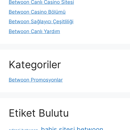
Betwoon Canlı Casino Sitesi
Betwoon Casino Bölümü
Betwoon Sağlayıcı Çeşitliliği
Betwoon Canlı Yardım
Kategoriler
Betwoon Promosyonlar
Etiket Bulutu
bahis sitesi betwoon