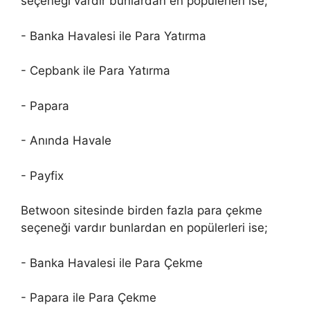
seçeneği vardır bunlardan en popülerleri ise;
- Banka Havalesi ile Para Yatırma
- Cepbank ile Para Yatırma
- Papara
- Anında Havale
- Payfix
Betwoon sitesinde birden fazla para çekme
seçeneği vardır bunlardan en popülerleri ise;
- Banka Havalesi ile Para Çekme
- Papara ile Para Çekme