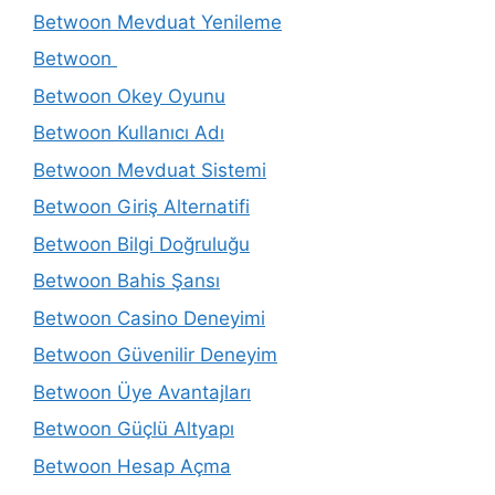
Betwoon Mevduat Yenileme
Betwoon
Betwoon Okey Oyunu
Betwoon Kullanıcı Adı
Betwoon Mevduat Sistemi
Betwoon Giriş Alternatifi
Betwoon Bilgi Doğruluğu
Betwoon Bahis Şansı
Betwoon Casino Deneyimi
Betwoon Güvenilir Deneyim
Betwoon Üye Avantajları
Betwoon Güçlü Altyapı
Betwoon Hesap Açma