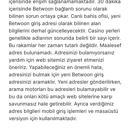
içerisinde erişim sağlanamamaktadır. 30 dakika
içerisinde Betwoon bağlantı sorunu olarak
bilinen sorun ortaya çıkar. Canlı bahis ofisi, yeni
Betwoon giriş adresi olarak bilinen alan
bilgilerini derhal güncelleyecektir. Casino yerleri
genellikle adlarının sonunda belirli bir sayı içerir.
Bu rakamlar her zaman tutarlı değildir. Maalesef
adres bulunamadı. Adresinizi bulamıyorsanız
yardım için web sitemizi ziyaret etmenizi
öneririz. Yapabileceğiniz en önemli hata,
adresinizi bulmak için yeni Betwoon giriş
adresinizi aramaktır. Yeni adresler gönderilirken,
arama motorları bu adresleri bulamayabilir ve
bu da onları kötü amaçlı web sitelerine karşı
savunmasız hale getirebilir. Ayrıca verdiğimiz
adres bilgileri mobil giriş işlemleri ve masaüstü
versiyon için kullanılmaktadır.