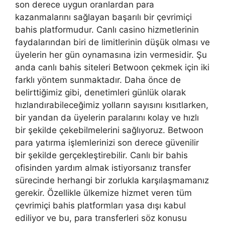
son derece uygun oranlardan para
kazanmalarını sağlayan başarılı bir çevrimiçi
bahis platformudur. Canlı casino hizmetlerinin
faydalarından biri de limitlerinin düşük olması ve
üyelerin her gün oynamasına izin vermesidir. Şu
anda canlı bahis siteleri Betwoon çekmek için iki
farklı yöntem sunmaktadır. Daha önce de
belirttiğimiz gibi, denetimleri günlük olarak
hızlandırabileceğimiz yolların sayısını kısıtlarken,
bir yandan da üyelerin paralarını kolay ve hızlı
bir şekilde çekebilmelerini sağlıyoruz. Betwoon
para yatırma işlemlerinizi son derece güvenilir
bir şekilde gerçekleştirebilir. Canlı bir bahis
ofisinden yardım almak istiyorsanız transfer
sürecinde herhangi bir zorlukla karşılaşmamanız
gerekir. Özellikle ülkemize hizmet veren tüm
çevrimiçi bahis platformları yasa dışı kabul
ediliyor ve bu, para transferleri söz konusu