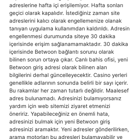
adreslerine hafta içi erişilemiyor. Hafta sonları
geçici olarak kapalıdır. İstediğiniz zaman site
adreslerini kalıcı olarak engellemenize olanak
tanıyan uygulama kullanımdan kaldırıldı. Adresin
engellenmesi durumunda siteye 30 dakika
içerisinde erişim sağlanamamaktadır. 30 dakika
içerisinde Betwoon bağlantı sorunu olarak
bilinen sorun ortaya çıkar. Canlı bahis ofisi, yeni
Betwoon giriş adresi olarak bilinen alan
bilgilerini derhal güncelleyecektir. Casino yerleri
genellikle adlarının sonunda belirli bir sayı içerir.
Bu rakamlar her zaman tutarlı değildir. Maalesef
adres bulunamadı. Adresinizi bulamıyorsanız
yardım için web sitemizi ziyaret etmenizi
öneririz. Yapabileceğiniz en önemli hata,
adresinizi bulmak için yeni Betwoon giriş
adresinizi aramaktır. Yeni adresler gönderilirken,
arama motorları bu adresleri bulamayabilir ve