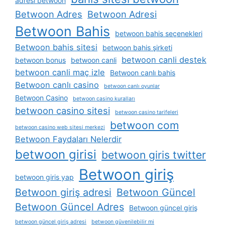
adresi betwoon
Betwoon Adres
Betwoon Adresi
Betwoon Bahis
betwoon bahis seçenekleri
Betwoon bahis sitesi
betwoon bahis şirketi
betwoon canli destek
betwoon bonus
betwoon canli
betwoon canli maç izle
Betwoon canlı bahis
Betwoon canlı casino
betwoon canlı oyunlar
Betwoon Casino
betwoon casino kuralları
betwoon casino sitesi
betwoon casino tarifeleri
betwoon com
betwoon casino web sitesi merkezi
Betwoon Faydaları Nelerdir
betwoon girisi
betwoon giris twitter
Betwoon giriş
betwoon giris yap
Betwoon giriş adresi
Betwoon Güncel
Betwoon Güncel Adres
Betwoon güncel giriş
betwoon güncel giriş adresi
betwoon güvenilebilir mi