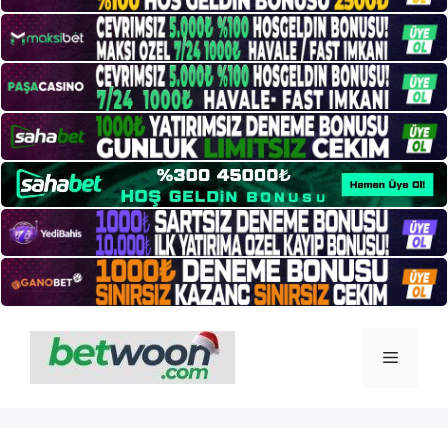
İçeriğe
atla
Menü