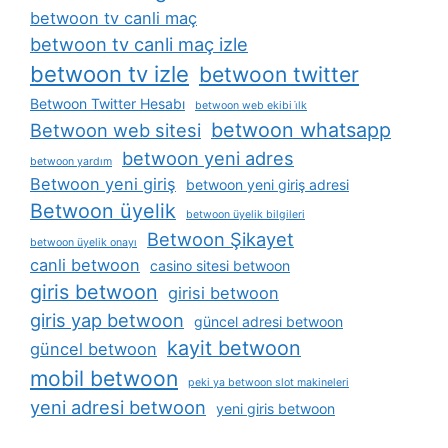
betwoon tv canli maç
betwoon tv canli maç izle
betwoon tv izle
betwoon twitter
Betwoon Twitter Hesabı
betwoon web ekibi i̇lk
betwoon whatsapp
Betwoon web sitesi
betwoon yeni adres
betwoon yardım
Betwoon yeni giriş
betwoon yeni giriş adresi
Betwoon üyelik
betwoon üyelik bilgileri
Betwoon Şikayet
betwoon üyelik onayı
canli betwoon
casino sitesi betwoon
giris betwoon
girisi betwoon
giris yap betwoon
güncel adresi betwoon
kayit betwoon
güncel betwoon
mobil betwoon
peki ya betwoon slot makineleri
yeni adresi betwoon
yeni giris betwoon