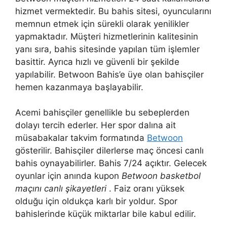
hizmet vermektedir. Bu bahis sitesi, oyuncularını
memnun etmek için sürekli olarak yenilikler
yapmaktadır. Müşteri hizmetlerinin kalitesinin
yanı sıra, bahis sitesinde yapılan tüm işlemler
basittir. Ayrıca hızlı ve güvenli bir şekilde
yapılabilir. Betwoon Bahis’e üye olan bahisçiler
hemen kazanmaya başlayabilir.
Acemi bahisçiler genellikle bu sebeplerden
dolayı tercih ederler. Her spor dalına ait
müsabakalar takvim formatında
Betwoon
gösterilir. Bahisçiler dilerlerse maç öncesi canlı
bahis oynayabilirler. Bahis 7/24 açıktır. Gelecek
oyunlar için anında kupon
Betwoon basketbol
maçını canlı şikayetleri
. Faiz oranı yüksek
olduğu için oldukça karlı bir yoldur. Spor
bahislerinde küçük miktarlar bile kabul edilir.