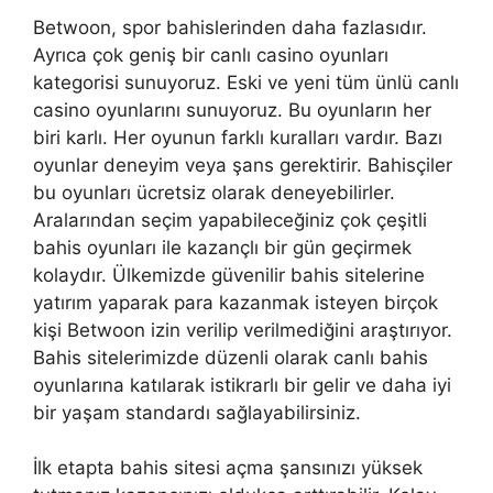
Betwoon, spor bahislerinden daha fazlasıdır.
Ayrıca çok geniş bir canlı casino oyunları
kategorisi sunuyoruz. Eski ve yeni tüm ünlü canlı
casino oyunlarını sunuyoruz. Bu oyunların her
biri karlı. Her oyunun farklı kuralları vardır. Bazı
oyunlar deneyim veya şans gerektirir. Bahisçiler
bu oyunları ücretsiz olarak deneyebilirler.
Aralarından seçim yapabileceğiniz çok çeşitli
bahis oyunları ile kazançlı bir gün geçirmek
kolaydır. Ülkemizde güvenilir bahis sitelerine
yatırım yaparak para kazanmak isteyen birçok
kişi Betwoon izin verilip verilmediğini araştırıyor.
Bahis sitelerimizde düzenli olarak canlı bahis
oyunlarına katılarak istikrarlı bir gelir ve daha iyi
bir yaşam standardı sağlayabilirsiniz.
İlk etapta bahis sitesi açma şansınızı yüksek