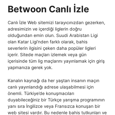
Betwoon Canlı İzle
Canlı İzle Web sitemizi tarayıcınızdan gezerken,
adresimizin ve içerdiği liglerin doğru
olduğundan emin olun. Suudi Arabistan Ligi
olan Katar Ligi’nden farklı olarak, bahis
severlerin ilgisini çeken daha popüler ligleri
içerir. Sitede maçları izlemek veya gün
içerisinde tüm lig maçlarını yayınlamak için giriş
yapmanıza gerek yok.
Kanalın kaynağı da her yaştan insanın maçın
canlı yayınlandığı adrese ulaşabilmesi için
önemli. Türkiye’de konuşmacıları
duyabileceğiniz bir Türkçe yarışma programının
yanı sıra İngilizce veya Fransızca konuşan bir
web sitesi vardır. Bu nedenle bahis tutkunları ve