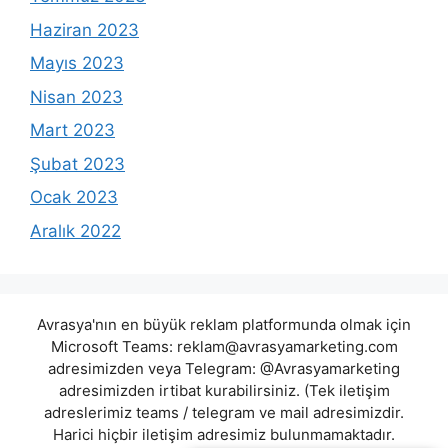
Haziran 2023
Mayıs 2023
Nisan 2023
Mart 2023
Şubat 2023
Ocak 2023
Aralık 2022
Avrasya'nın en büyük reklam platformunda olmak için
Microsoft Teams:
reklam@avrasyamarketing.com
adresimizden veya Telegram: @Avrasyamarketing
adresimizden irtibat kurabilirsiniz. (Tek iletişim
adreslerimiz teams / telegram ve mail adresimizdir.
Harici hiçbir iletişim adresimiz bulunmamaktadır.