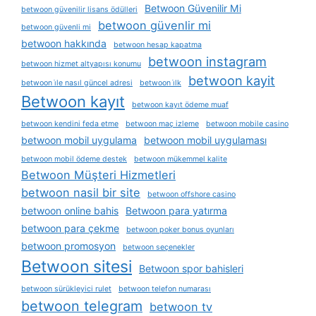
Betwoon Güvenilir Mi
betwoon güvenilir lisans ödülleri
betwoon güvenlir mi
betwoon güvenli mi
betwoon hakkında
betwoon hesap kapatma
betwoon instagram
betwoon hizmet altyapısı konumu
betwoon kayit
betwoon i̇le nasıl güncel adresi
betwoon i̇lk
Betwoon kayıt
betwoon kayıt ödeme muaf
betwoon kendini feda etme
betwoon maç izleme
betwoon mobile casino
betwoon mobil uygulama
betwoon mobil uygulaması
betwoon mobil ödeme destek
betwoon mükemmel kalite
Betwoon Müşteri Hizmetleri
betwoon nasil bir site
betwoon offshore casino
betwoon online bahis
Betwoon para yatırma
betwoon para çekme
betwoon poker bonus oyunları
betwoon promosyon
betwoon seçenekler
Betwoon sitesi
Betwoon spor bahisleri
betwoon sürükleyici rulet
betwoon telefon numarası
betwoon telegram
betwoon tv