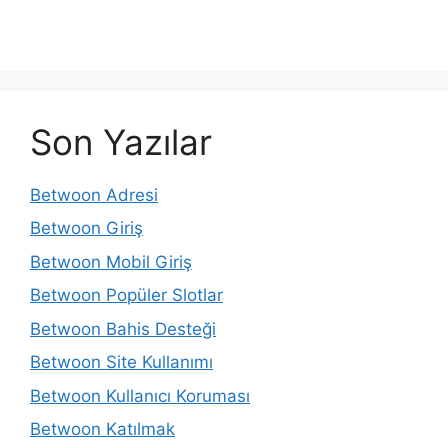
Son Yazılar
Betwoon Adresi
Betwoon Giriş
Betwoon Mobil Giriş
Betwoon Popüler Slotlar
Betwoon Bahis Desteği
Betwoon Site Kullanımı
Betwoon Kullanıcı Koruması
Betwoon Katılmak