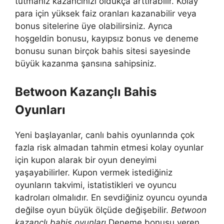
tutmanız kazancınızı oldukça arttırabilir. Kolay
para için yüksek faiz oranları kazanabilir veya
bonus sitelerine üye olabilirsiniz. Ayrıca
hoşgeldin bonusu, kayıpsız bonus ve deneme
bonusu sunan birçok bahis sitesi sayesinde
büyük kazanma şansına sahipsiniz.
Betwoon Kazançlı Bahis
Oyunları
Yeni başlayanlar, canlı bahis oyunlarında çok
fazla risk almadan tahmin etmesi kolay oyunlar
için kupon alarak bir oyun deneyimi
yaşayabilirler. Kupon vermek istediğiniz
oyunların takvimi, istatistikleri ve oyuncu
kadroları olmalıdır. En sevdiğiniz oyuncu oyunda
değilse oyun büyük ölçüde değişebilir.
Betwoon
kazançlı bahis oyunları
Deneme bonusu veren