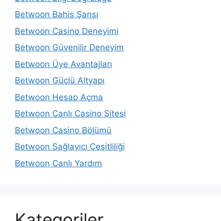
Betwoon Bahis Şansı
Betwoon Casino Deneyimi
Betwoon Güvenilir Deneyim
Betwoon Üye Avantajları
Betwoon Güçlü Altyapı
Betwoon Hesap Açma
Betwoon Canlı Casino Sitesi
Betwoon Casino Bölümü
Betwoon Sağlayıcı Çeşitliliği
Betwoon Canlı Yardım
Kategoriler