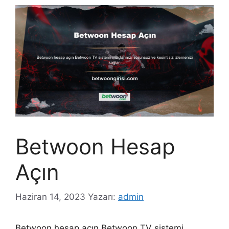
Betwoon Hesap
Açın
Haziran 14, 2023
Yazarı:
admin
Betwoon hesap açın Betwoon TV sistemi