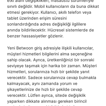
etki alanı değişiklikleri, masaüstü sürümleriyle
sınırlı değildir. Mobil kullanıcıların da buna dikkat
etmesi gerekiyor. Kullanıcı, akıllı telefon veya
tablet üzerinden erişim süresini
sonlandırdığında adres değişikliği ilgililere
anında bildirilecektir. Hücresel sistemlerde de
benzer hassasiyetler gözlenir.
Yeni Betwoon giriş adresiyle ilişkili kullanıcılar,
müşteri hizmetleri bilgilerini alma seçeneğine
sahip olacak. Ayrıca, üretkenliğinizi bir sonraki
seviyeye taşımak için harika bir zaman. Müşteri
hizmetleri, sorularınıza hızlı bir şekilde yanıt
verecektir. Sadece sorularınıza cevap bulmakla
kalmayacak, aynı zamanda yorum ve
şikayetlerinize de hızlı bir şekilde cevap
verecektir. Lütfen ayrıca, sitede değişiklik
yaparken dikkate alınması gereken birincil