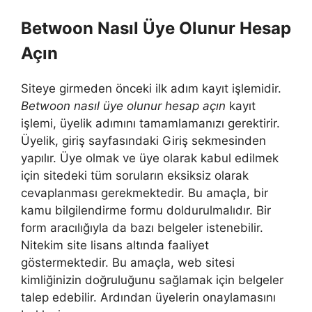
Betwoon Nasıl Üye Olunur Hesap
Açın
Siteye girmeden önceki ilk adım kayıt işlemidir.
Betwoon nasıl üye olunur hesap açın
kayıt
işlemi, üyelik adımını tamamlamanızı gerektirir.
Üyelik, giriş sayfasındaki Giriş sekmesinden
yapılır. Üye olmak ve üye olarak kabul edilmek
için sitedeki tüm soruların eksiksiz olarak
cevaplanması gerekmektedir. Bu amaçla, bir
kamu bilgilendirme formu doldurulmalıdır. Bir
form aracılığıyla da bazı belgeler istenebilir.
Nitekim site lisans altında faaliyet
göstermektedir. Bu amaçla, web sitesi
kimliğinizin doğruluğunu sağlamak için belgeler
talep edebilir. Ardından üyelerin onaylamasını