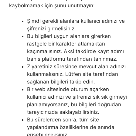
kaybolmamak için şunu unutmayın:
Şimdi gerekli alanlara kullanıcı adınızı ve
şifrenizi girmelisiniz.
Bu bilgileri uygun alanlara girerken
rastgele bir karakter atlamaktan
kaçınmalısınız. Aksi takdirde kayıt adımı
bahis platformu tarafından tanınmaz.
Ziyaretiniz süresince mevcut alan adınızı
kullanmalısınız. Lütfen site tarafından
sağlanan bilgileri takip edin.
Bir web sitesinde oturum açarken
kullanıcı adınızı ve şifrenizi sık sık girmeyi
planlamıyorsanız, bu bilgileri doğrudan
tarayıcınızda saklayabilirsiniz.
Bu sürelerden sonra, tüm site
yapılandırma özelliklerine de anında
erişebileceksiniz.