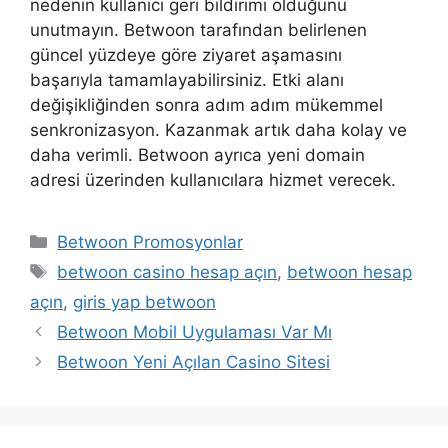
nedenin kullanıcı geri bildirimi olduğunu
unutmayın. Betwoon tarafından belirlenen
güncel yüzdeye göre ziyaret aşamasını
başarıyla tamamlayabilirsiniz. Etki alanı
değişikliğinden sonra adım adım mükemmel
senkronizasyon. Kazanmak artık daha kolay ve
daha verimli. Betwoon ayrıca yeni domain
adresi üzerinden kullanıcılara hizmet verecek.
Kategoriler
Betwoon Promosyonlar
Etiketler
betwoon casino hesap açın
,
betwoon hesap
açın
,
giris yap betwoon
Betwoon Mobil Uygulaması Var Mı
Betwoon Yeni Açılan Casino Sitesi