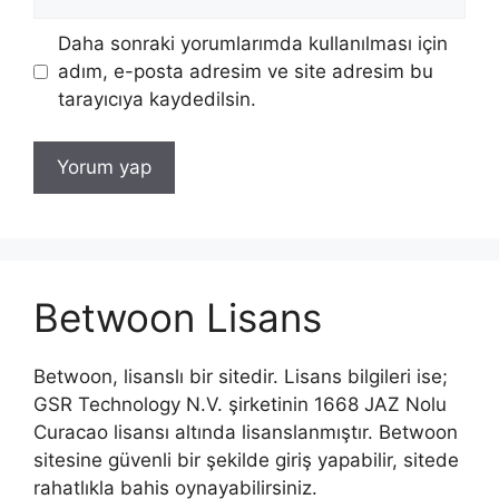
sitesi
Daha sonraki yorumlarımda kullanılması için
adım, e-posta adresim ve site adresim bu
tarayıcıya kaydedilsin.
Betwoon Lisans
Betwoon, lisanslı bir sitedir. Lisans bilgileri ise;
GSR Technology N.V. şirketinin 1668 JAZ Nolu
Curacao lisansı altında lisanslanmıştır. Betwoon
sitesine güvenli bir şekilde giriş yapabilir, sitede
rahatlıkla bahis oynayabilirsiniz.