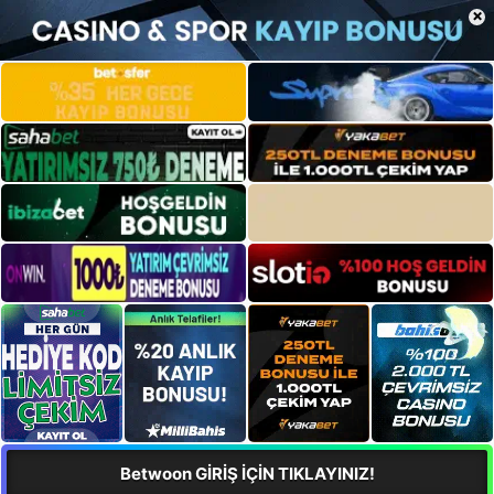
×
Betwoon GİRİŞ İÇİN TIKLAYINIZ!