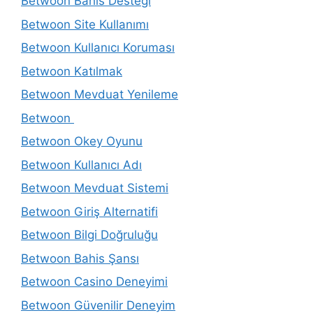
Betwoon Bahis Desteği
Betwoon Site Kullanımı
Betwoon Kullanıcı Koruması
Betwoon Katılmak
Betwoon Mevduat Yenileme
Betwoon
Betwoon Okey Oyunu
Betwoon Kullanıcı Adı
Betwoon Mevduat Sistemi
Betwoon Giriş Alternatifi
Betwoon Bilgi Doğruluğu
Betwoon Bahis Şansı
Betwoon Casino Deneyimi
Betwoon Güvenilir Deneyim