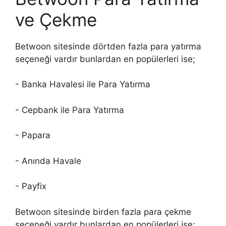
ve Çekme
Betwoon sitesinde dörtden fazla para yatırma
seçeneği vardır bunlardan en popülerleri ise;
- Banka Havalesi ile Para Yatırma
- Cepbank ile Para Yatırma
- Papara
- Anında Havale
- Payfix
Betwoon sitesinde birden fazla para çekme
seçeneği vardır bunlardan en popülerleri ise;