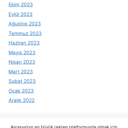
Ekim 2023
Eylül 2023
Ağustos 2023
Temmuz 2023
Haziran 2023
Mayıs 2023
Nisan 2023
Mart 2023
Şubat 2023
Ocak 2023
Aralık 2022
Avrasya'nın en büyük reklam platformunda olmak için