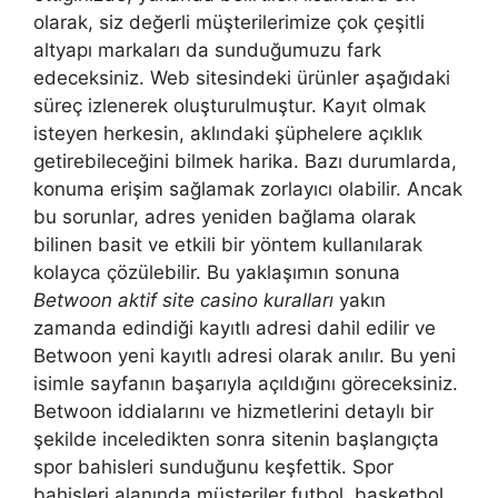
olarak, siz değerli müşterilerimize çok çeşitli
altyapı markaları da sunduğumuzu fark
edeceksiniz. Web sitesindeki ürünler aşağıdaki
süreç izlenerek oluşturulmuştur. Kayıt olmak
isteyen herkesin, aklındaki şüphelere açıklık
getirebileceğini bilmek harika. Bazı durumlarda,
konuma erişim sağlamak zorlayıcı olabilir. Ancak
bu sorunlar, adres yeniden bağlama olarak
bilinen basit ve etkili bir yöntem kullanılarak
kolayca çözülebilir. Bu yaklaşımın sonuna
Betwoon aktif site casino kuralları
yakın
zamanda edindiği kayıtlı adresi dahil edilir ve
Betwoon yeni kayıtlı adresi olarak anılır. Bu yeni
isimle sayfanın başarıyla açıldığını göreceksiniz.
Betwoon iddialarını ve hizmetlerini detaylı bir
şekilde inceledikten sonra sitenin başlangıçta
spor bahisleri sunduğunu keşfettik. Spor
bahisleri alanında müşteriler futbol, ​​basketbol, ​​