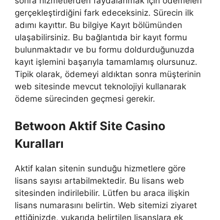
sonra hizmetlerden faydalanmak için ödemeleri
gerçekleştirdiğini fark edeceksiniz. Sürecin ilk
adımı kayıttır. Bu bilgiye Kayıt bölümünden
ulaşabilirsiniz. Bu bağlantıda bir kayıt formu
bulunmaktadır ve bu formu doldurduğunuzda
kayıt işlemini başarıyla tamamlamış olursunuz.
Tipik olarak, ödemeyi aldıktan sonra müşterinin
web sitesinde mevcut teknolojiyi kullanarak
ödeme sürecinden geçmesi gerekir.
Betwoon Aktif Site Casino
Kuralları
Aktif kalan sitenin sunduğu hizmetlere göre
lisans sayısı artabilmektedir. Bu lisans web
sitesinden indirilebilir. Lütfen bu araca ilişkin
lisans numarasını belirtin. Web sitemizi ziyaret
ettiğinizde, yukarıda belirtilen lisanslara ek