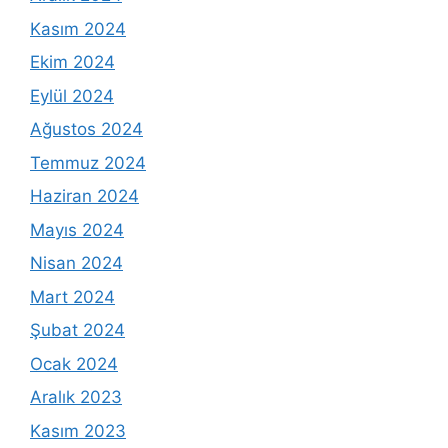
Kasım 2024
Ekim 2024
Eylül 2024
Ağustos 2024
Temmuz 2024
Haziran 2024
Mayıs 2024
Nisan 2024
Mart 2024
Şubat 2024
Ocak 2024
Aralık 2023
Kasım 2023