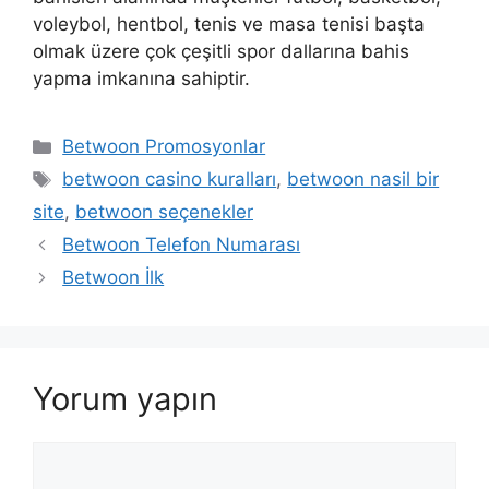
voleybol, hentbol, ​​tenis ve masa tenisi başta
olmak üzere çok çeşitli spor dallarına bahis
yapma imkanına sahiptir.
Kategoriler
Betwoon Promosyonlar
Etiketler
betwoon casino kuralları
,
betwoon nasil bir
site
,
betwoon seçenekler
Betwoon Telefon Numarası
Betwoon İlk
Yorum yapın
Yorum