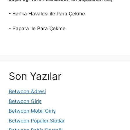
- Banka Havalesi ile Para Çekme
- Papara ile Para Çekme
Son Yazılar
Betwoon Adresi
Betwoon Giriş
Betwoon Mobil Giriş
Betwoon Popüler Slotlar