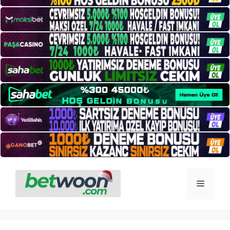
İçeriğe
atla
Menü