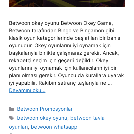
Betwoon okey oyunu Betwoon Okey Game,
Betwoon tarafından Bingo ve Bingamon gibi
klasik oyun kategorilerinde başlatılan bir bahis
oyunudur. Okey oyunlarını iyi oynamak için
başkalarıyla birlikte çalışmanız gerekir. Ancak,
rekabetçi seçim için geçerli değildir. Okey
oyunlarını iyi oynamak için kullanıcıların iyi bir
planı olması gerekir. Oyuncu da kurallara uyarak
iyi yapabilir. Rakibin satranç taşlarıyla ne …
Devamını oku…
Kategoriler
Betwoon Promosyonlar
Etiketler
betwoon okey oyunu
,
betwoon tavla
oyunları
,
betwoon whatsapp