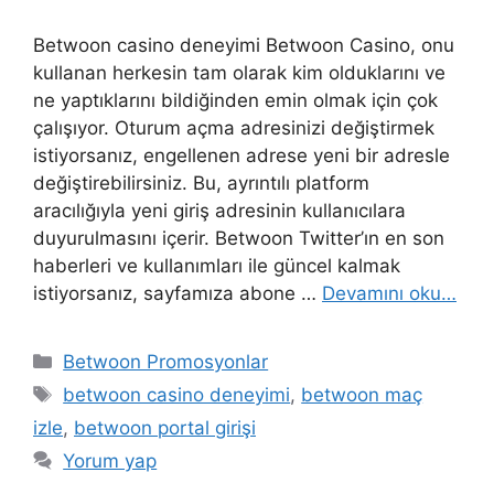
Betwoon casino deneyimi Betwoon Casino, onu
kullanan herkesin tam olarak kim olduklarını ve
ne yaptıklarını bildiğinden emin olmak için çok
çalışıyor. Oturum açma adresinizi değiştirmek
istiyorsanız, engellenen adrese yeni bir adresle
değiştirebilirsiniz. Bu, ayrıntılı platform
aracılığıyla yeni giriş adresinin kullanıcılara
duyurulmasını içerir. Betwoon Twitter’ın en son
haberleri ve kullanımları ile güncel kalmak
istiyorsanız, sayfamıza abone …
Devamını oku…
Kategoriler
Betwoon Promosyonlar
Etiketler
betwoon casino deneyimi
,
betwoon maç
izle
,
betwoon portal girişi
Yorum yap