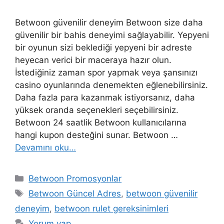
Betwoon güvenilir deneyim Betwoon size daha
güvenilir bir bahis deneyimi sağlayabilir. Yepyeni
bir oyunun sizi beklediği yepyeni bir adreste
heyecan verici bir maceraya hazır olun.
İstediğiniz zaman spor yapmak veya şansınızı
casino oyunlarında denemekten eğlenebilirsiniz.
Daha fazla para kazanmak istiyorsanız, daha
yüksek oranda seçenekleri seçebilirsiniz.
Betwoon 24 saatlik Betwoon kullanıcılarına
hangi kupon desteğini sunar. Betwoon …
Devamını oku…
Kategoriler
Betwoon Promosyonlar
Etiketler
Betwoon Güncel Adres
,
betwoon güvenilir
deneyim
,
betwoon rulet gereksinimleri
Yorum yap