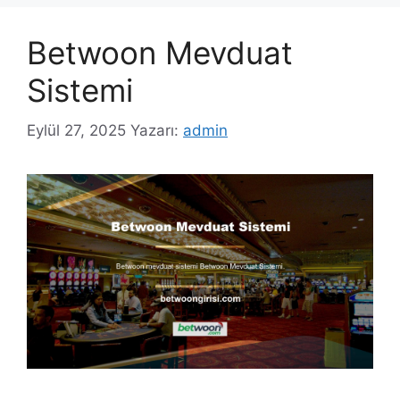
Betwoon Mevduat
Sistemi
Eylül 27, 2025
Yazarı:
admin