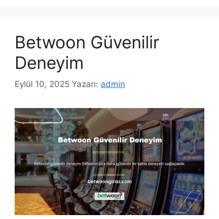
Betwoon Güvenilir
Deneyim
Eylül 10, 2025
Yazarı:
admin