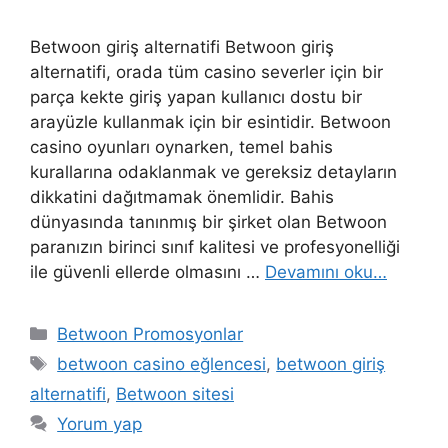
Betwoon giriş alternatifi Betwoon giriş
alternatifi, orada tüm casino severler için bir
parça kekte giriş yapan kullanıcı dostu bir
arayüzle kullanmak için bir esintidir. Betwoon
casino oyunları oynarken, temel bahis
kurallarına odaklanmak ve gereksiz detayların
dikkatini dağıtmamak önemlidir. Bahis
dünyasında tanınmış bir şirket olan Betwoon
paranızın birinci sınıf kalitesi ve profesyonelliği
ile güvenli ellerde olmasını …
Devamını oku…
Kategoriler
Betwoon Promosyonlar
Etiketler
betwoon casino eğlencesi
,
betwoon giriş
alternatifi
,
Betwoon sitesi
Yorum yap