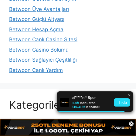
Betwoon Üye Avantajları
Betwoon Güçlü Altyapı
Betwoon Hesap Açma
Betwoon Canlı Casino Sitesi
Betwoon Casino Bölümü
Betwoon Sağlayıcı Çeşitliliği
Betwoon Canlı Yardım
Kategoriler
Betwoon Promosyonlar
×