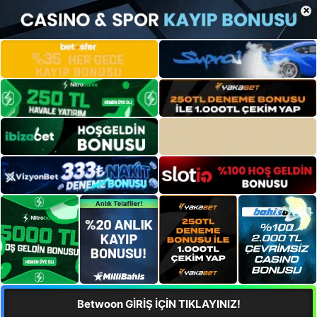
×
Betwoon GİRİŞ İÇİN TIKLAYINIZ!