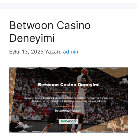
Betwoon Casino
Deneyimi
Eylül 13, 2025
Yazarı:
admin