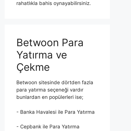
rahatlıkla bahis oynayabilirsiniz.
Betwoon Para
Yatırma ve
Çekme
Betwoon sitesinde dörtden fazla
para yatırma seçeneği vardır
bunlardan en popülerleri ise;
- Banka Havalesi ile Para Yatırma
- Cepbank ile Para Yatırma