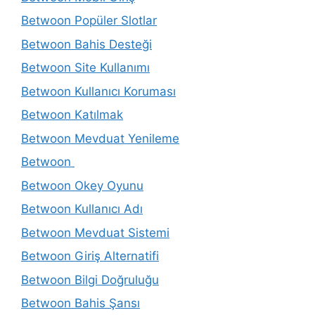
Betwoon Popüler Slotlar
Betwoon Bahis Desteği
Betwoon Site Kullanımı
Betwoon Kullanıcı Koruması
Betwoon Katılmak
Betwoon Mevduat Yenileme
Betwoon
Betwoon Okey Oyunu
Betwoon Kullanıcı Adı
Betwoon Mevduat Sistemi
Betwoon Giriş Alternatifi
Betwoon Bilgi Doğruluğu
Betwoon Bahis Şansı