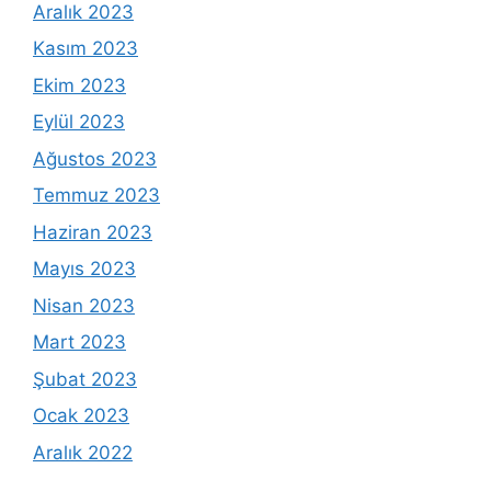
Aralık 2023
Kasım 2023
Ekim 2023
Eylül 2023
Ağustos 2023
Temmuz 2023
Haziran 2023
Mayıs 2023
Nisan 2023
Mart 2023
Şubat 2023
Ocak 2023
Aralık 2022