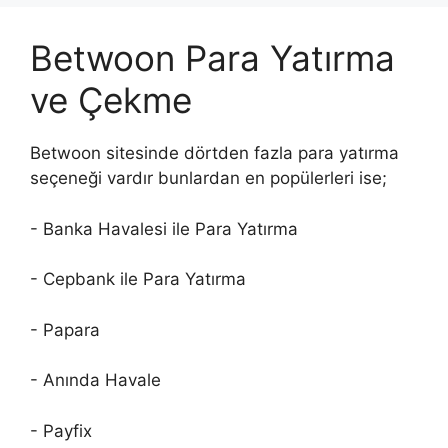
Betwoon Para Yatırma
ve Çekme
Betwoon sitesinde dörtden fazla para yatırma
seçeneği vardır bunlardan en popülerleri ise;
- Banka Havalesi ile Para Yatırma
- Cepbank ile Para Yatırma
- Papara
- Anında Havale
- Payfix