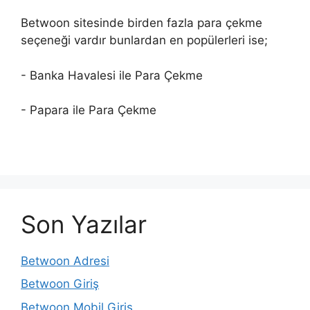
Betwoon sitesinde birden fazla para çekme
seçeneği vardır bunlardan en popülerleri ise;
- Banka Havalesi ile Para Çekme
- Papara ile Para Çekme
Son Yazılar
Betwoon Adresi
Betwoon Giriş
Betwoon Mobil Giriş