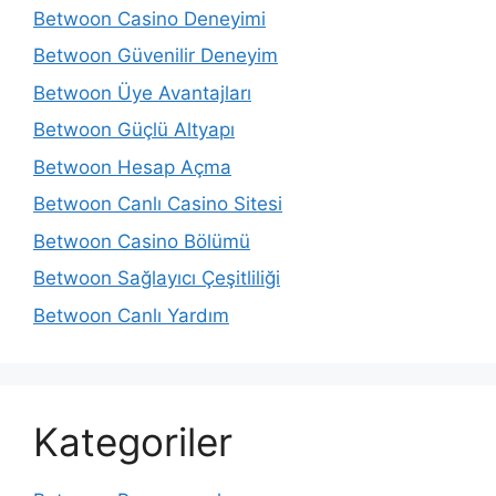
Betwoon Casino Deneyimi
Betwoon Güvenilir Deneyim
Betwoon Üye Avantajları
Betwoon Güçlü Altyapı
Betwoon Hesap Açma
Betwoon Canlı Casino Sitesi
Betwoon Casino Bölümü
Betwoon Sağlayıcı Çeşitliliği
Betwoon Canlı Yardım
Kategoriler