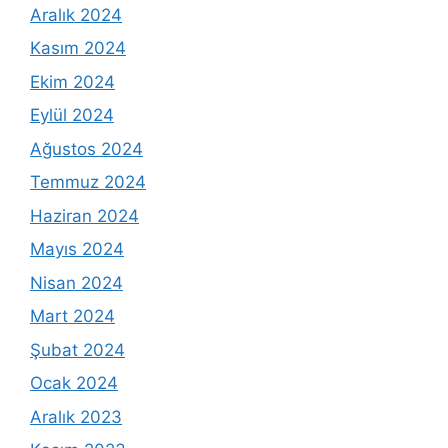
Aralık 2024
Kasım 2024
Ekim 2024
Eylül 2024
Ağustos 2024
Temmuz 2024
Haziran 2024
Mayıs 2024
Nisan 2024
Mart 2024
Şubat 2024
Ocak 2024
Aralık 2023