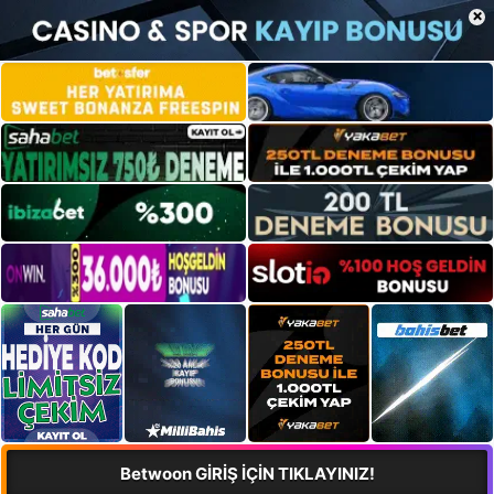
×
Betwoon GİRİŞ İÇİN TIKLAYINIZ!