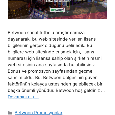
Betwoon sanal futbolu araştırmamıza
dayanarak, bu web sitesinde verilen lisans
bilgilerinin gerçek olduğunu belirledik. Bu
bilgilere web sitesinde erişmek için, lisans
numarası için lisansa sahip olan şirketin resmi
web sitesinin ana sayfasında bulabilirsiniz.
Bonus ve promosyon sayfasından geçme
şansım oldu. Bu, Betwoon bölgesinin güven
faktörünün kolayca üstesinden gelebilecek bir
başka önemli yönüdür. Betwoon hoş geldiniz …
Devamını oku…
Kategoriler
Betwoon Promosyonlar