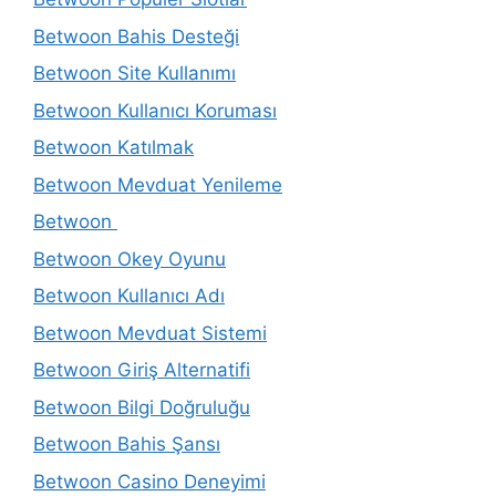
Betwoon Bahis Desteği
Betwoon Site Kullanımı
Betwoon Kullanıcı Koruması
Betwoon Katılmak
Betwoon Mevduat Yenileme
Betwoon
Betwoon Okey Oyunu
Betwoon Kullanıcı Adı
Betwoon Mevduat Sistemi
Betwoon Giriş Alternatifi
Betwoon Bilgi Doğruluğu
Betwoon Bahis Şansı
Betwoon Casino Deneyimi