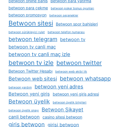
betwoon online bahis
Betwoon para yatırma
betwoon para çekme
betwoon poker bonus oyunları
betwoon promosyon
betwoon seçenekler
Betwoon sitesi
Betwoon spor bahisleri
betwoon sürükleyici rulet
betwoon telefon numarası
betwoon telegram
betwoon tv
betwoon tv canli maç
betwoon tv canli maç izle
betwoon tv izle
betwoon twitter
Betwoon Twitter Hesabı
betwoon web ekibi i̇lk
betwoon whatsapp
Betwoon web sitesi
betwoon yeni adres
betwoon yardım
Betwoon yeni giriş
betwoon yeni giriş adresi
Betwoon üyelik
betwoon üyelik bilgileri
Betwoon Şikayet
betwoon üyelik onayı
canli betwoon
casino sitesi betwoon
giris betwoon
girisi betwoon