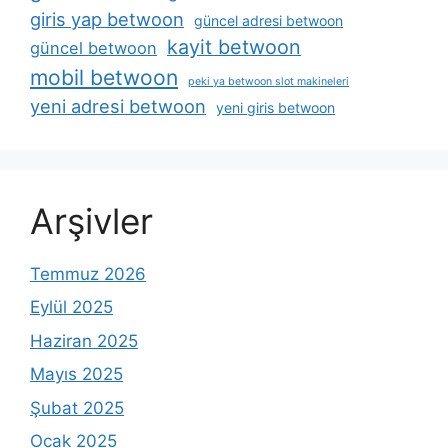
giris yap betwoon
güncel adresi betwoon
kayit betwoon
güncel betwoon
mobil betwoon
peki ya betwoon slot makineleri
yeni adresi betwoon
yeni giris betwoon
Arşivler
Temmuz 2026
Eylül 2025
Haziran 2025
Mayıs 2025
Şubat 2025
Ocak 2025