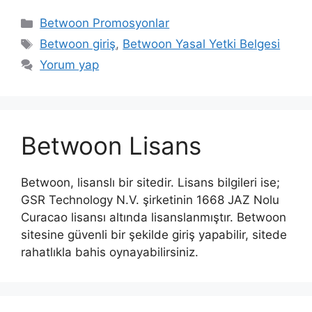
Kategoriler
Betwoon Promosyonlar
Etiketler
Betwoon giriş
,
Betwoon Yasal Yetki Belgesi
Yorum yap
Betwoon Lisans
Betwoon, lisanslı bir sitedir. Lisans bilgileri ise;
GSR Technology N.V. şirketinin 1668 JAZ Nolu
Curacao lisansı altında lisanslanmıştır. Betwoon
sitesine güvenli bir şekilde giriş yapabilir, sitede
rahatlıkla bahis oynayabilirsiniz.