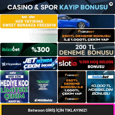
×
Betwoon GİRİŞ İÇİN TIKLAYINIZ!