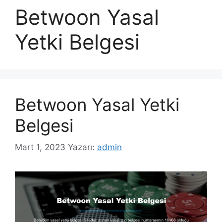
Betwoon Yasal
Yetki Belgesi
Betwoon Yasal Yetki
Belgesi
Mart 1, 2023
Yazarı:
admin