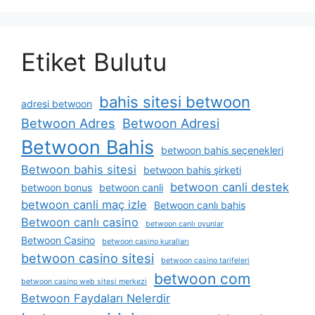
Etiket Bulutu
bahis sitesi betwoon
adresi betwoon
Betwoon Adres
Betwoon Adresi
Betwoon Bahis
betwoon bahis seçenekleri
Betwoon bahis sitesi
betwoon bahis şirketi
betwoon canli destek
betwoon bonus
betwoon canli
betwoon canli maç izle
Betwoon canlı bahis
Betwoon canlı casino
betwoon canlı oyunlar
Betwoon Casino
betwoon casino kuralları
betwoon casino sitesi
betwoon casino tarifeleri
betwoon com
betwoon casino web sitesi merkezi
Betwoon Faydaları Nelerdir