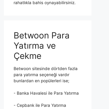
rahatlıkla bahis oynayabilirsiniz.
Betwoon Para
Yatırma ve
Çekme
Betwoon sitesinde dörtden fazla
para yatırma seçeneği vardır
bunlardan en popülerleri ise;
- Banka Havalesi ile Para Yatırma
- Cepbank ile Para Yatırma